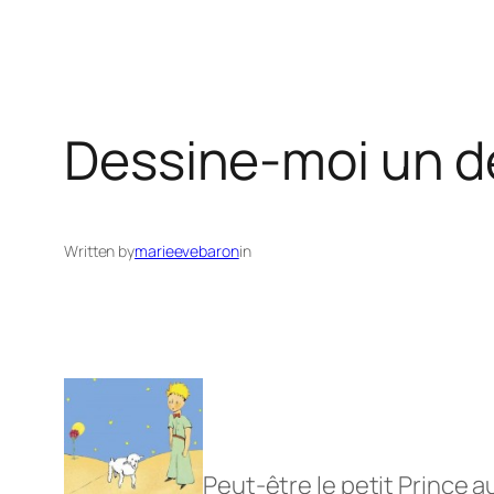
Dessine-moi un de
Written by
marieevebaron
in
Peut-être le petit Prince a