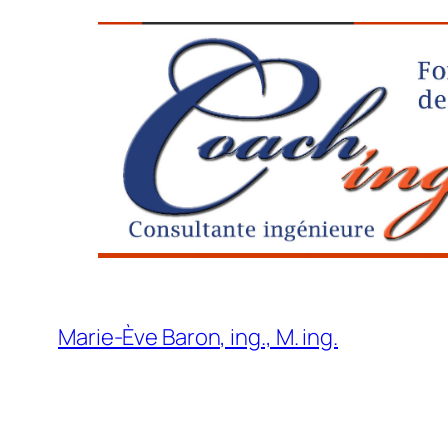
Aller
au
contenu
Marie-Ève Baron, ing., M. ing.