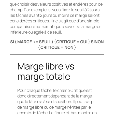
que choisir des valeurs positives et entières pour ce
champ. Par exemple, si vous fixez le seuil à 2 jours,
les tâches ayant 2 jours ou moins de marge seront
considérées critiques. Il ne s’agit que d’une simple
comparaison mathématique à savoir si la marge est
inférieure ou égale à ce seuil.
SI ( MARGE <= SEUIL ) { CRITIQUE = OUI } SINON
{ CRITIQUE = NON }
Marge libre vs
marge totale
Pour chaque tâche, le champ
Critique
est
donc directement dépendant de la marge
que la tâche a à sa disposition. Il peut s’agir
de
marge libre
ou de marge héritée par le
chemin de tâche. La figure ci-bas montre en