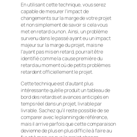
En utilisant cette technique, vous serez
capable de mesurer l’impact de
changements sur la marge de votre projet
et non simplement de savoir si cela vous
met en retard ou non. Ainsi, un problème
survenu dans le passé ayant eu un impact
majeur sur la marge du projet, mais ne
l’ayant pas mis en retard, pourrait être
identifié comme la cause première du
retard au moment où de petits problèmes
retardent officiellement le projet.
Cette technique est d’autant plus
intéressante qu’elle produit un tableau de
bord des retards et avances anticipés en
temps réel dans un projet, livrable par
livrable. Sachez qu’il reste possible de se
comparer avec le planning de référence,
mais il arrive parfois que cette comparaison
devienne de plus en plus difficile à faire au