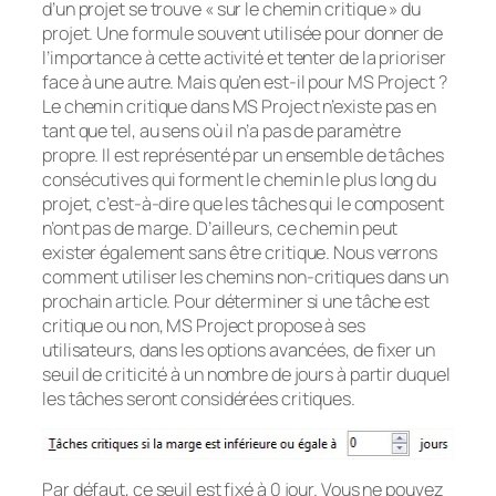
d’un projet se trouve «
sur le chemin critique
» du
projet. Une formule souvent utilisée pour donner de
l’importance à cette activité et tenter de la prioriser
face à une autre. Mais qu’en est-il pour MS Project ?
Le chemin critique dans MS Project n’existe pas en
tant que tel, au sens où il n’a pas de paramètre
propre. Il est représenté par un ensemble de tâches
consécutives qui forment le chemin le plus long du
projet, c’est-à-dire que les tâches qui le composent
n’ont pas de marge. D’ailleurs, ce chemin peut
exister également sans être critique. Nous verrons
comment utiliser les chemins non-critiques dans un
prochain article. Pour déterminer si une tâche est
critique ou non, MS Project propose à ses
utilisateurs, dans les options avancées, de fixer un
seuil de criticité à un nombre de jours à partir duquel
les tâches seront considérées critiques.
Par défaut, ce seuil est fixé à 0 jour. Vous ne pouvez