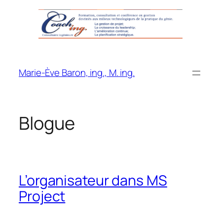
Aller
au
contenu
Marie-Ève Baron, ing., M. ing.
Blogue
L’organisateur dans MS
Project