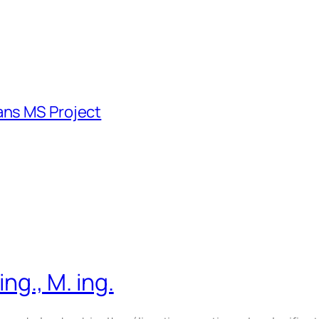
ans MS Project
ng., M. ing.