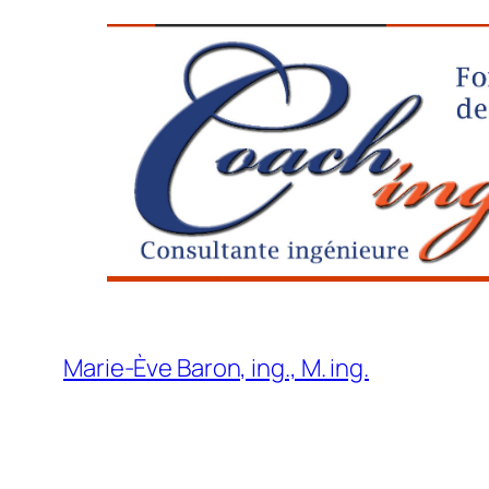
Aller
au
contenu
Marie-Ève Baron, ing., M. ing.