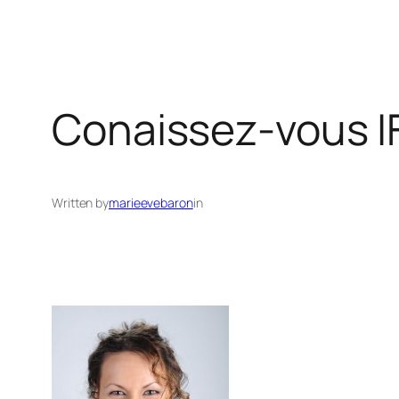
Conaissez-vous 
Written by
marieevebaron
in